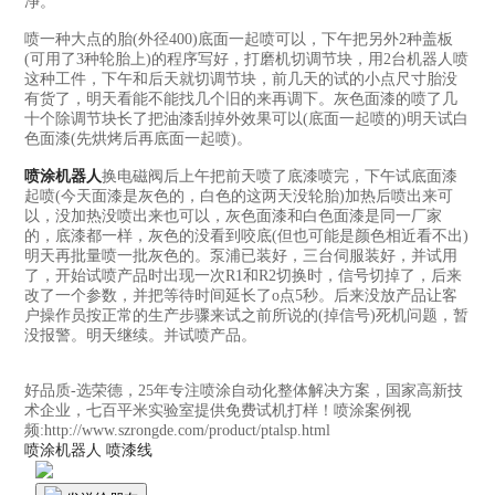
净。
喷一种大点的胎(外径400)底面一起喷可以，下午把另外2种盖板
(可用了3种轮胎上)的程序写好，打磨机切调节块，用2台机器人喷
这种工件，下午和后天就切调节块，前几天的试的小点尺寸胎没
有货了，明天看能不能找几个旧的来再调下。灰色面漆的喷了几
十个除调节块长了把油漆刮掉外效果可以(底面一起喷的)明天试白
色面漆(先烘烤后再底面一起喷)。
喷涂机器人
换电磁阀后上午把前天喷了底漆喷完，下午试底面漆
起喷(今天面漆是灰色的，白色的这两天没轮胎)加热后喷出来可
以，没加热没喷出来也可以，灰色面漆和白色面漆是同一厂家
的，底漆都一样，灰色的没看到咬底(但也可能是颜色相近看不出)
明天再批量喷一批灰色的。泵浦已装好，三台伺服装好，并试用
了，开始试喷产品时出现一次R1和R2切换时，信号切掉了，后来
改了一个参数，并把等待时间延长了o点5秒。后来没放产品让客
户操作员按正常的生产步骤来试之前所说的(掉信号)死机问题，暂
没报警。明天继续。并试喷产品。
好品质-选荣德，25年专注喷涂自动化整体解决方案，国家高新技
术企业，七百平米实验室提供免费试机打样！喷涂案例视
频:http://www.szrongde.com/product/ptalsp.html
喷涂机器人
喷漆线