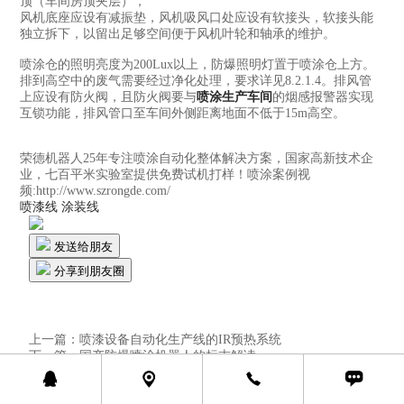
顶（车间房顶夹层），
风机底座应设有减振垫，风机吸风口处应设有软接头，软接头能
独立拆下，以留出足够空间便于风机叶轮和轴承的维护。
喷涂仓的照明亮度为200Lux以上，防爆照明灯置于喷涂仓上方。
排到高空中的废气需要经过净化处理，要求详见8.2.1.4。排风管
上应设有防火阀，且防火阀要与
喷涂生产车间
的烟感报警器实现
互锁功能，排风管口至车间外侧距离地面不低于15m高空。
荣德机器人25年专注喷涂自动化整体解决方案，国家高新技术企
业，七百平米实验室提供免费试机打样！喷涂案例视
频:http://www.szrongde.com/
喷漆线
涂装线
发送给朋友
分享到朋友圈
上一篇：
喷漆设备自动化生产线的IR预热系统
下一篇：
国产防爆喷涂机器人的标志解读