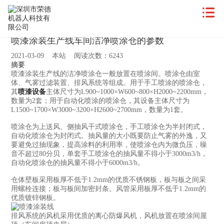
喷漆涂装生产线车间洁净喷涂仓的参数
2021-03-09 本站 阅读次数：6243
摘要
喷漆涂装生产线的洁净喷涂仓一般放置在喷涂间。喷涂仓由室
体、气雾过滤装置、排风系统等组成。用于手工喷涂的喷涂仓，
其
喷漆设备
主体尺寸为L900~1000×W600~800×H2000~2200mm，
数量为2套；用于自动化喷涂的喷涂仓，其设备主体尺寸为
L1500~1700×W3000~3200×H2600~2700mm，数量为1套。
喷涂仓为上送风、侧抽风干式喷涂仓，手工喷涂仓为半封闭式，
自动化喷涂仓为封闭式。抽风量的大小既要防止气雾的外逸，又
要避免过抽现象，提高涂料的利用率，使喷涂仓内为微负压，噪
音不超过80分贝，单套手工喷涂仓的抽风量不得小于3000m3/h，
自动化喷涂仓的抽风量不得小于6000m3/h。
仓体壁板采用板厚不低于1.2mm的优质不锈钢板，板与板之间采
用螺栓连接；板与板间加密封条。风管采用板厚不低于1.2mm的
优质镀锌钢板。
排风系统的风机采用优质的离心防爆风机，风机放置在喷涂间屋