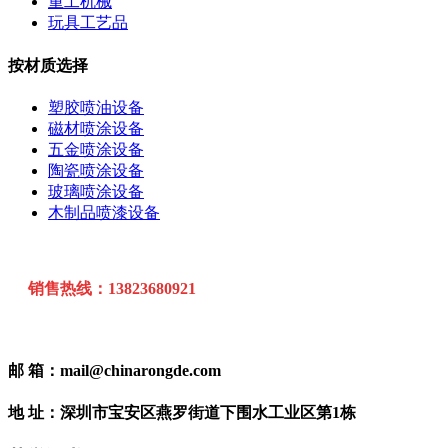
重工机械
玩具工艺品
按材质选择
塑胶喷油设备
磁材喷涂设备
五金喷涂设备
陶瓷喷涂设备
玻璃喷涂设备
木制品喷漆设备
销售热线：13823680921
邮 箱：mail@chinarongde.com
地 址：深圳市宝安区燕罗街道下围水工业区第1栋