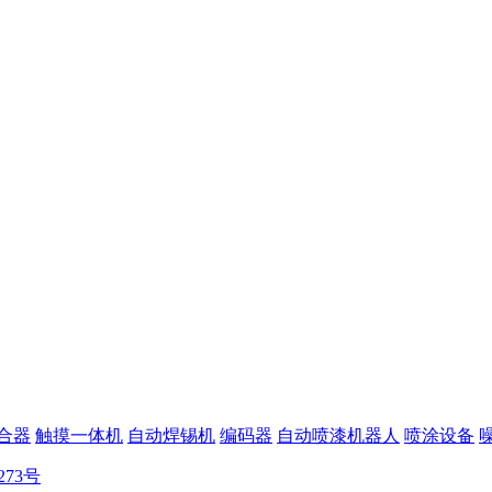
合器
触摸一体机
自动焊锡机
编码器
自动喷漆机器人
喷涂设备
273号