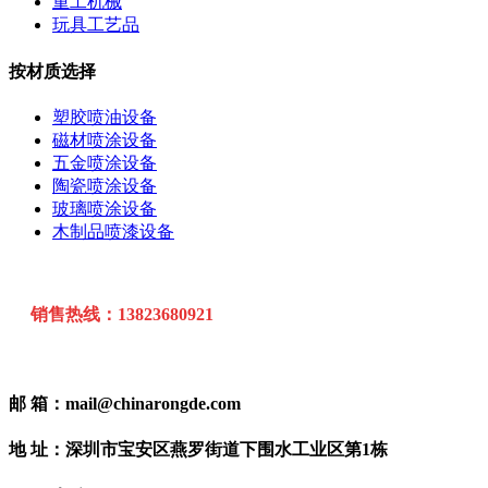
重工机械
玩具工艺品
按材质选择
塑胶喷油设备
磁材喷涂设备
五金喷涂设备
陶瓷喷涂设备
玻璃喷涂设备
木制品喷漆设备
销售热线：13823680921
邮 箱：mail@chinarongde.com
地 址：深圳市宝安区燕罗街道下围水工业区第1栋