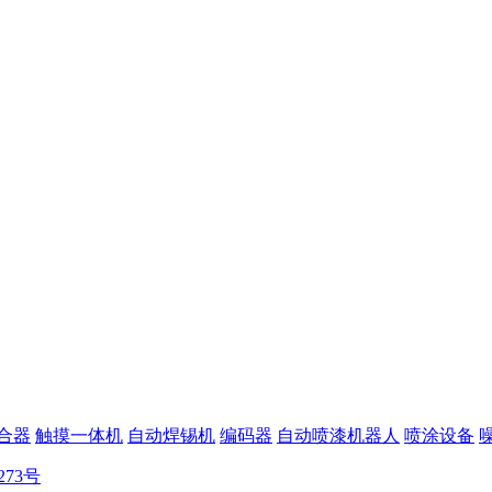
合器
触摸一体机
自动焊锡机
编码器
自动喷漆机器人
喷涂设备
273号