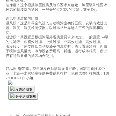
在70%左右。
洁净度：这个根据涂层性质及装饰要求来确定，涂层装饰性要求
较高的喷漆室的送风，一般会经过2-3次的过滤，甚至4次。
送风空调装饰的组成
进风段：这是外界空气进入自动喷涂室初始区段，安装有效过滤
器、温度、湿度检测仪器，以显示从外界进入空气的温度和湿
度。
过滤段：其设置是根据涂层外观质量要求来确定，一般设置1-4级
的过滤段，即初效过滤、中效过滤、亚高效过滤、高效过滤。
表冷段：当需要降低自动喷漆室内温度时，需设置表冷段，但由
于喷漆室风量大，冷却设备费用高，耗能，运行成本很高，所以
仅有特殊要求的涂装场合使用。
好品质-选荣德，22年研发自动喷涂设备经验，国家高新技术企
业，七百平米实验室提供免费试机打样！免费试喷打样热线：138
2368 0921 白小姐
发送给朋友
分享到朋友圈