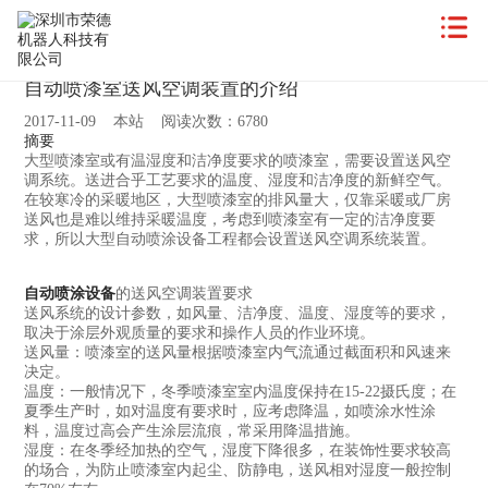
自动喷漆室送风空调装置的介绍
2017-11-09 本站 阅读次数：6780
摘要
大型喷漆室或有温湿度和洁净度要求的喷漆室，需要设置送风空
调系统。送进合乎工艺要求的温度、湿度和洁净度的新鲜空气。
在较寒冷的采暖地区，大型喷漆室的排风量大，仅靠采暖或厂房
送风也是难以维持采暖温度，考虑到喷漆室有一定的洁净度要
求，所以大型自动喷涂设备工程都会设置送风空调系统装置。
自动喷涂设备
的送风空调装置要求
送风系统的设计参数，如风量、洁净度、温度、湿度等的要求，
取决于涂层外观质量的要求和操作人员的作业环境。
送风量：喷漆室的送风量根据喷漆室内气流通过截面积和风速来
决定。
温度：一般情况下，冬季喷漆室室内温度保持在15-22摄氏度；在
夏季生产时，如对温度有要求时，应考虑降温，如喷涂水性涂
料，温度过高会产生涂层流痕，常采用降温措施。
湿度：在冬季经加热的空气，湿度下降很多，在装饰性要求较高
的场合，为防止喷漆室内起尘、防静电，送风相对湿度一般控制