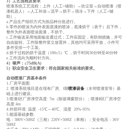
3）工艺流程及要求
喷漆系统工艺流程：上件（人工+辅助）→吹尘室→自动喷漆（喷
漆机器人）→人工补涂→流平→烘干→强冷→下件（人工+辅
助）。
a.产品生产组织方式为按品种分批进行。
b.零件的喷涂为内外表面底漆的喷涂，底漆烘干（表干）后下件，
整件为外表面喷涂面漆，不烘干。
c.工件输送采用地面输送通过式；工件应固定，有防倒措施，并可
自由旋转。工件除整件竖立放置外，其他均可采用平放，小件可
多件安排一个工装。
d.烘干过程的烘干温度（100±5）℃ ，烘干时间30分钟至40分钟
e.工件流向为顺时针方向。
4）噪声：≤75dB(A)
5）职业安全卫生要求：符合国家相关标准的要求。
自动喷漆厂房基本条件
1.厂房平面图
2. 喷漆系统项目是在现有厂房、Ⅰ期
喷漆设备
（水帘喷漆室等）基
础上进行建设。
3.喷漆Ⅰ区厂房净空高度: 7m（除玻璃窗部分）；喷漆Ⅱ区厂房净空
高度:4m
4.外部环境: 温度 -15℃～40℃、湿度 20%-95%
5.能源基础参数:
电：380V×50HZ（三相）220V×50HZ（单相）；安全电压：36V
50HZ