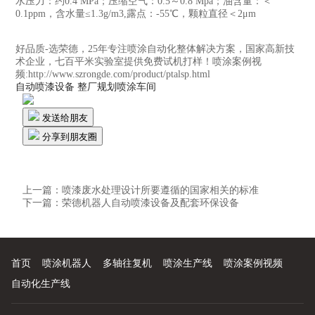
水压力：约0.4 MPa；压缩空气：0.5～0.8 Mpa；油含量：＜
0.1ppm，含水量≤1.3g/m3,露点：-55℃，颗粒直径＜2μm
好品质-选荣德，25年专注喷涂自动化整体解决方案，国家高新技
术企业，七百平米实验室提供免费试机打样！喷涂案例视
频:http://www.szrongde.com/product/ptalsp.html
自动喷漆设备
整厂规划喷涂车间
发送给朋友
分享到朋友圈
上一篇：
喷漆废水处理设计所要遵循的国家相关的标准
下一篇：
荣德机器人自动喷漆设备及配套环保设备
首页
喷涂机器人
多轴往复机
喷涂生产线
喷涂案例视频
自动化生产线