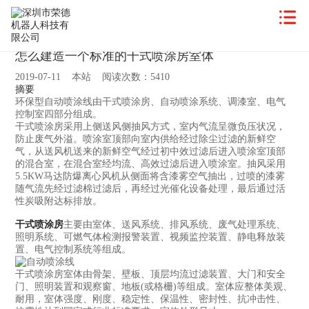
怎么建造一个标准的干式喷涂房室体
2019-07-11 本站 阅读次数：5410
摘要
环保型自动喷涂线由干式喷涂房、自动喷涂系统、调漆室、电气
控制室四部分组成。
干式喷涂房采用上侧送风侧抽风方式，室内气流呈微负压状况，
防止废气外溢。喷涂室顶部向室内供给经过除尘过滤的新鲜空
气，从送风机送来的新鲜空气经过初中效过滤后进入喷涂室顶部
的混合室，在混合室经均流、高效过滤后进入喷涂室。抽风采用
5.5KW马达防爆离心风机从侧面将含漆雾空气抽出，过喷的漆雾
随气流先经过滤棉过滤后，再经过光催化设备处理，最后通过活
性炭吸附达标排放。
干式喷涂房
主要由室体、送风系统、排风系统、废气处理系统、
照明系统、可燃气体检测报警装置、视频监控装置、静电释放装
置、电气控制系统等组成。
干式喷涂房室体由骨架、壁板、顶层均流过滤装置、大门和安全
门、照明装置和观察窗、地板(或格栅)等组成。室体应整体美观、
耐用，室体强度、刚度、稳定性、保温性、密封性、抗冲击性、