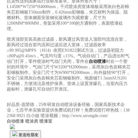
抗震性达到国家或行业标准要求。室体外形尺寸：
L14500*W7250*H4000mm，干式喷涂房室体墙板采用灰白色岩棉
夹芯彩钢板T50mm制作，0.426mm彩钢板，夹芯材料为保温、阻
燃材料。室体侧面安装钢化玻璃作为观察窗，尺寸为
1200MM*800MM，骨架采用100*100的方通制作，表面喷漆处
理。
喷房顶部安装高效过滤器，新风通过风管送入顶部均流混合室，
新风经过混合室均流和过滤后进入室体，过滤器效率
≥99.995@MPPS （H14) 依照EN1822测试方法，过滤器初阻力
≤80Pa@0.45m/s，气流均匀度 ≤15%。气动自动门，产品进出时气
动门打开，零件喷涂时气动门关闭，零件在
自动喷漆
时在一个密
封的环境中，气动门尺寸W3200*H2000mm，采用灰白色岩棉夹芯
彩钢板制作。安全门尺寸为W900*H2000mm，向外旋转90°打开，
安全门采用灰白色岩棉夹芯彩钢板制作。地面铺T1.5mmSUS201
不锈钢，方便清洁及维护保养。室体上设置泄爆孔，当室内压力
超标时，泄爆孔可自动打开泄压。
好品质-选荣德，25年研发自动喷涂设备经验，国家高新技术企
业，七百平米实验室提供免费试机打样！免费试喷打样热线：138
2368 0921 白小姐 喷涂视频：http://www.szrongde.com/
自动喷漆
喷涂房
喷漆室
发送给朋友