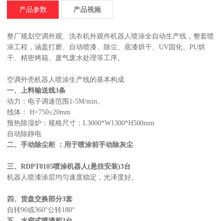
产品参数
产品视频
整厂规划空调外观、洗衣机外观件机器人喷涂全自动生产线，整套喷
涂工程，涵盖打磨、自动喷漆、除尘、底漆烘干、UV固化、PU烘
干、精密烤箱、废气废水处理等工序。
空调外壳机器人喷涂生产线的基本构成
一、上料输送线3条
动力：电子调速范围1-5M/min。
线体： H=750±20mm
预热除湿炉：规格尺寸：L3000*W1300*H500mm
自动除静电
二、手动除尘柜 ：用于喷涂前手动除灰尘
三、RDPT0105喷涂机器人(悬挂安装)3台
机器人喷漆涂层均匀速度稳定，光泽度好。
四、货盘交换部分3套
自转90或360°公转180°
五、水帘式喷漆柜3台