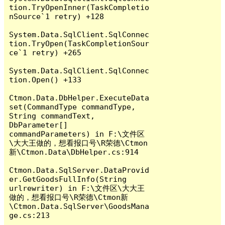
tion.TryOpenInner(TaskCompletio
nSource`1 retry) +128

System.Data.SqlClient.SqlConnec
tion.TryOpen(TaskCompletionSour
ce`1 retry) +265

System.Data.SqlClient.SqlConnec
tion.Open() +133

Ctmon.Data.DbHelper.ExecuteData
set(CommandType commandType, 
String commandText, 
DbParameter[] 
commandParameters) in F:\文件区
\大大王做的，想看报口号\R荣德\Ctmon
新\Ctmon.Data\DbHelper.cs:914

Ctmon.Data.SqlServer.DataProvid
er.GetGoodsFullInfo(String 
urlrewriter) in F:\文件区\大大王
做的，想看报口号\R荣德\Ctmon新
\Ctmon.Data.SqlServer\GoodsMana
ge.cs:213
