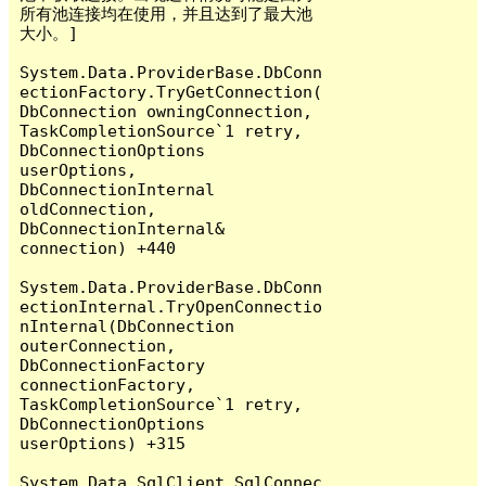
所有池连接均在使用，并且达到了最大池
大小。]

System.Data.ProviderBase.DbConn
ectionFactory.TryGetConnection(
DbConnection owningConnection, 
TaskCompletionSource`1 retry, 
DbConnectionOptions 
userOptions, 
DbConnectionInternal 
oldConnection, 
DbConnectionInternal& 
connection) +440

System.Data.ProviderBase.DbConn
ectionInternal.TryOpenConnectio
nInternal(DbConnection 
outerConnection, 
DbConnectionFactory 
connectionFactory, 
TaskCompletionSource`1 retry, 
DbConnectionOptions 
userOptions) +315

System.Data.SqlClient.SqlConnec